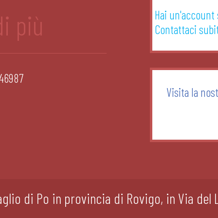
Hai un'account
i più
Contattaci subi
46987
Visita la nos
glio di Po in provincia di Rovigo, in Via del 