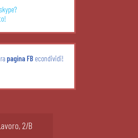
 skype?
to!
tra
pagina FB
econdividi!
Lavoro, 2/B