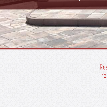
Rea
re