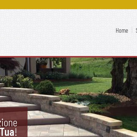
Home
zione
 Tua
!