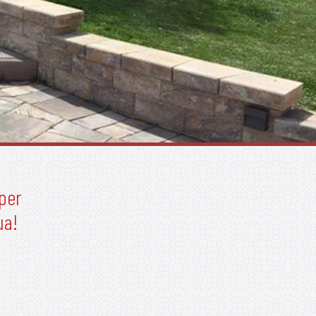
 per
ua!