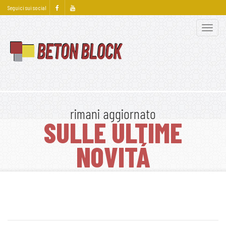
Seguici sui social
Apri
men
rimani aggiornato
SULLE ULTIME
NOVITÁ