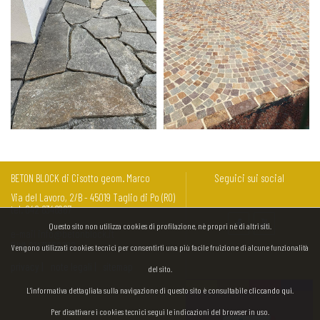
Lastrame grigio da
BETON BLOCK di Cisotto geom. Marco
Seguici sui social
stuccare
Cubetti 6/8
Via del Lavoro, 2/B - 45019 Taglio di Po (RO)
tel.
042 6346987
Questo sito non utilizza cookies di profilazione, nè propri nè di altri siti.
e-mail
info@betonblock.it
P.IVA 01431380292
Vengono utilizzati cookies tecnici per consentirti una più facile fruizione di alcune funzionalità
privacy
note legali
sitemap
del sito.
L'informativa dettagliata sulla navigazione di questo sito è consultabile
cliccando qui
.
Per disattivare i cookies tecnici segui le indicazioni del browser in uso.