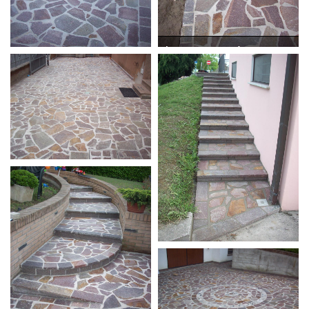
Lastrame misto
Lastrame misto
trentino con bordo da
trentino
10
Lastrame misto
trentino
Scala misto trentino