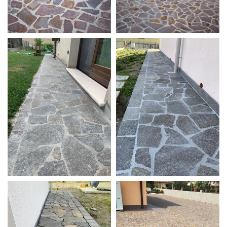
Scala misto trentino
Lastrame camparta
Lastrame grigio con
Lastrame grigio con
bordo da 10
bordo da 15